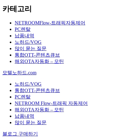
카테고리
NETROOMFlow-트래픽자동제어
PC렌탈
납품내역
노하드/VOG
많이 묻는 질문
통합OTT-콘텐츠큐브
해외OTA자동화 – 모틴
모텔노하드.com
노하드/VOG
통합OTT-콘텐츠큐브
PC렌탈
NETROOM Flow-트래픽 자동제어
해외OTA자동화 – 모틴
납품내역
많이 묻는 질문
블로그 구매하기