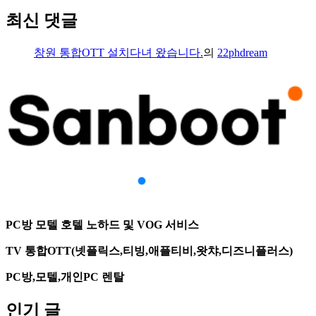
최신 댓글
창원 통합OTT 설치다녀 왔습니다.
의
22phdream
PC방 모텔 호텔 노하드 및 VOG 서비스
TV 통합OTT(넷플릭스,티빙,애플티비,왓챠,디즈니플러스)
PC방,모텔,개인PC 렌탈
인기 글