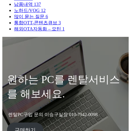
납품내역
137
노하드/VOG
12
많이 묻는 질문
6
통합OTT-콘텐츠큐브
3
해외OTA자동화 – 모틴
1
원하는 PC를 렌탈서비스
를 해보세요.
렌탈PC구입 문의 이승구실장 010-7942-0098
구매하기