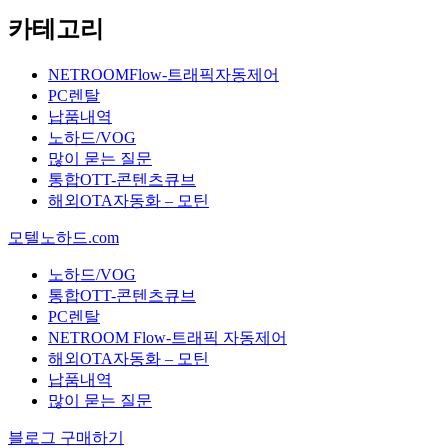
카테고리
NETROOMFlow-트래픽자동제어
PC렌탈
납품내역
노하드/VOG
많이 묻는 질문
통합OTT-콘텐츠큐브
해외OTA자동화 – 모틴
모텔노하드.com
노하드/VOG
통합OTT-콘텐츠큐브
PC렌탈
NETROOM Flow-트래픽 자동제어
해외OTA자동화 – 모틴
납품내역
많이 묻는 질문
블로그 구매하기