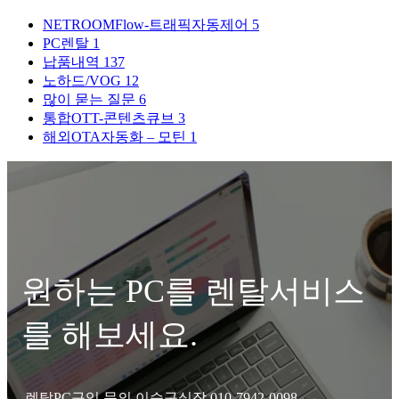
NETROOMFlow-트래픽자동제어
5
PC렌탈
1
납품내역
137
노하드/VOG
12
많이 묻는 질문
6
통합OTT-콘텐츠큐브
3
해외OTA자동화 – 모틴
1
원하는 PC를 렌탈서비스
를 해보세요.
렌탈PC구입 문의 이승구실장 010-7942-0098