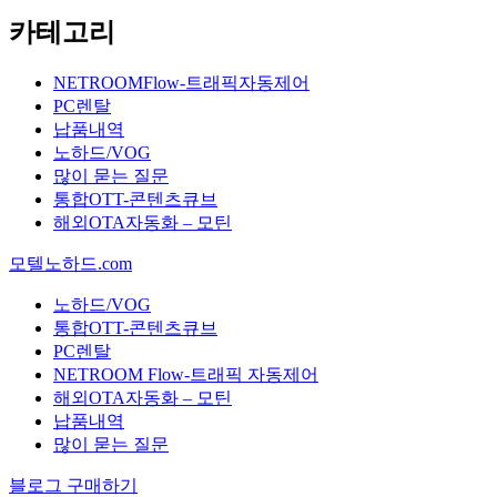
카테고리
NETROOMFlow-트래픽자동제어
PC렌탈
납품내역
노하드/VOG
많이 묻는 질문
통합OTT-콘텐츠큐브
해외OTA자동화 – 모틴
모텔노하드.com
노하드/VOG
통합OTT-콘텐츠큐브
PC렌탈
NETROOM Flow-트래픽 자동제어
해외OTA자동화 – 모틴
납품내역
많이 묻는 질문
블로그 구매하기