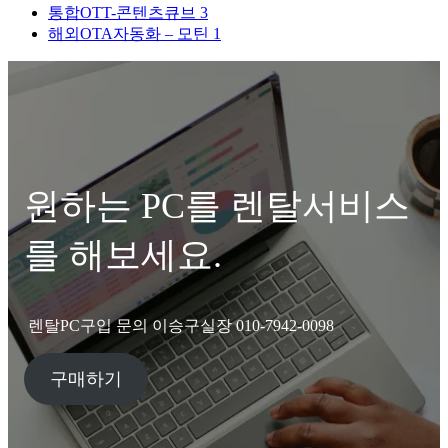
통합OTT-콘텐츠큐브
3
해외OTA자동화 – 모틴
1
원하는 PC를 렌탈서비스
를 해보세요.
렌탈PC구입 문의 이승구실장 010-7942-0098
구매하기