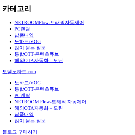
카테고리
NETROOMFlow-트래픽자동제어
PC렌탈
납품내역
노하드/VOG
많이 묻는 질문
통합OTT-콘텐츠큐브
해외OTA자동화 – 모틴
모텔노하드.com
노하드/VOG
통합OTT-콘텐츠큐브
PC렌탈
NETROOM Flow-트래픽 자동제어
해외OTA자동화 – 모틴
납품내역
많이 묻는 질문
블로그 구매하기