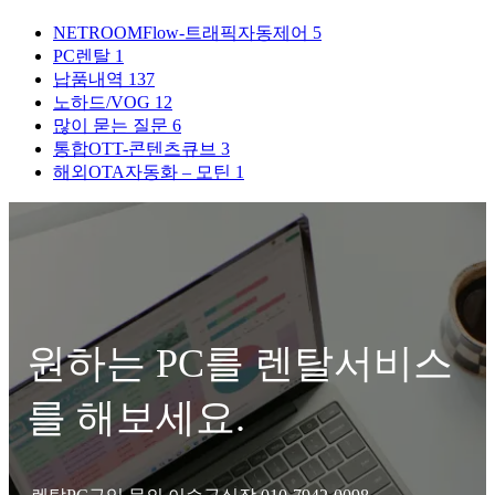
NETROOMFlow-트래픽자동제어
5
PC렌탈
1
납품내역
137
노하드/VOG
12
많이 묻는 질문
6
통합OTT-콘텐츠큐브
3
해외OTA자동화 – 모틴
1
원하는 PC를 렌탈서비스
를 해보세요.