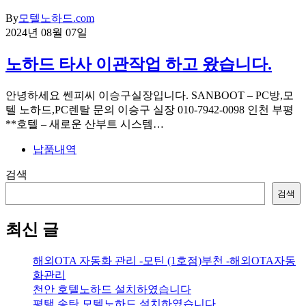
By
모텔노하드.com
2024년 08월 07일
노하드 타사 이관작업 하고 왔습니다.
안녕하세요 쎈피씨 이승구실장입니다. SANBOOT – PC방,모
텔 노하드,PC렌탈 문의 이승구 실장 010-7942-0098 인천 부평
**호텔 – 새로운 산부트 시스템…
납품내역
검색
검색
최신 글
해외OTA 자동화 관리 -모틴 (1호점)부천 -해외OTA자동
화관리
천안 호텔노하드 설치하였습니다
평택 송탄 모텔노하드 설치하였습니다