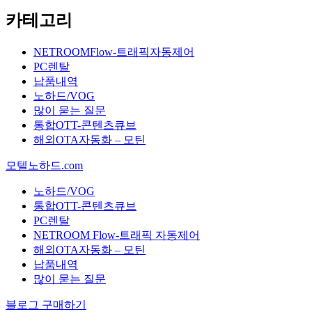
카테고리
NETROOMFlow-트래픽자동제어
PC렌탈
납품내역
노하드/VOG
많이 묻는 질문
통합OTT-콘텐츠큐브
해외OTA자동화 – 모틴
모텔노하드.com
노하드/VOG
통합OTT-콘텐츠큐브
PC렌탈
NETROOM Flow-트래픽 자동제어
해외OTA자동화 – 모틴
납품내역
많이 묻는 질문
블로그 구매하기