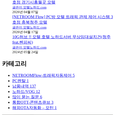
호점 경기시흥월곳 모텔
글쓴이 모텔노하드.com
2026년 04월 07일
[NETROOM Flow] PC방 모텔 트래픽 관제 제어 시스템 3
호점 충북청주 모텔
글쓴이 모텔노하드.com
2026년 04월 17일
10G허브 !! 모텔 호텔 노하드서버 무상임대설치건(청주
feat.쎈피씨)
글쓴이 모텔노하드.com
2024년 05월 24일
카테고리
NETROOMFlow-트래픽자동제어
5
PC렌탈
1
납품내역
137
노하드/VOG
12
많이 묻는 질문
6
통합OTT-콘텐츠큐브
3
해외OTA자동화 – 모틴
1