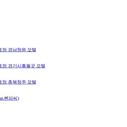
 1호점 경남창원 모텔
 2호점 경기시흥월곳 모텔
 3호점 충북청주 모텔
t.쎈피씨)