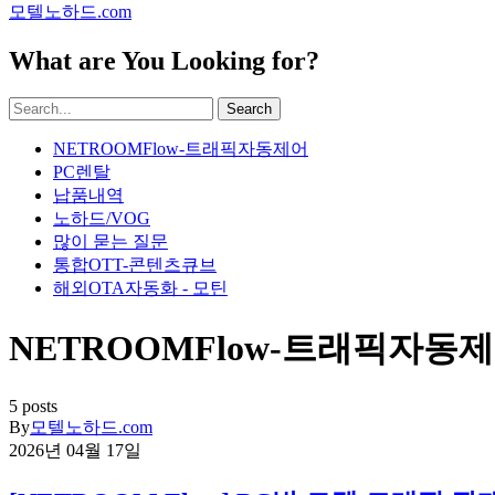
모텔노하드.com
What are You Looking for?
Search
NETROOMFlow-트래픽자동제어
PC렌탈
납품내역
노하드/VOG
많이 묻는 질문
통합OTT-콘텐츠큐브
해외OTA자동화 - 모틴
NETROOMFlow-트래픽자동
5 posts
By
모텔노하드.com
2026년 04월 17일