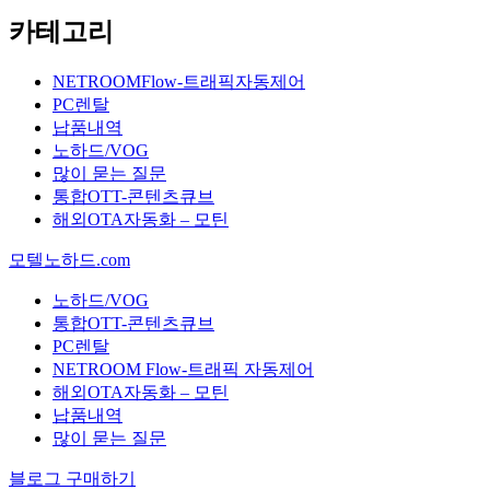
카테고리
NETROOMFlow-트래픽자동제어
PC렌탈
납품내역
노하드/VOG
많이 묻는 질문
통합OTT-콘텐츠큐브
해외OTA자동화 – 모틴
모텔노하드.com
노하드/VOG
통합OTT-콘텐츠큐브
PC렌탈
NETROOM Flow-트래픽 자동제어
해외OTA자동화 – 모틴
납품내역
많이 묻는 질문
블로그 구매하기