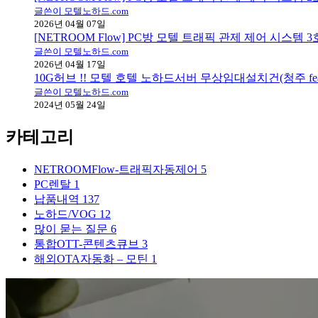
글쓴이 모텔노하드.com
2026년 04월 07일
[NETROOM Flow] PC방 모텔 트래픽 관제 제어 시스템
글쓴이 모텔노하드.com
2026년 04월 17일
10G허브 !! 모텔 호텔 노하드서버 무상임대설치건(청주 fea
글쓴이 모텔노하드.com
2024년 05월 24일
카테고리
NETROOMFlow-트래픽자동제어
5
PC렌탈
1
납품내역
137
노하드/VOG
12
많이 묻는 질문
6
통합OTT-콘텐츠큐브
3
해외OTA자동화 – 모틴
1