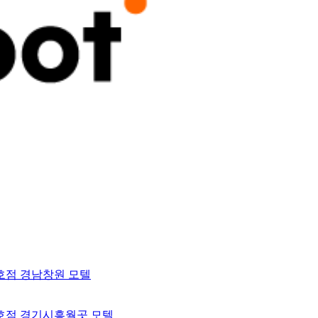
 1호점 경남창원 모텔
 2호점 경기시흥월곳 모텔