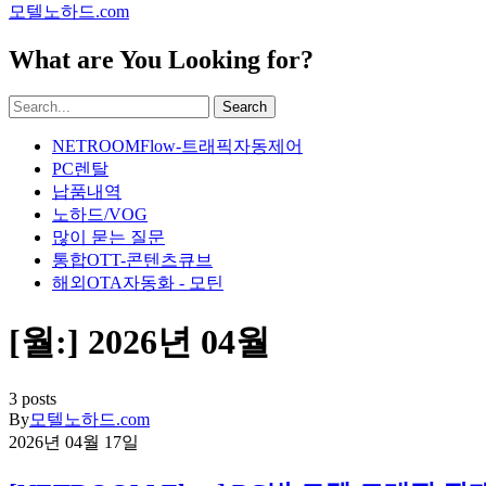
모텔노하드.com
What are You Looking for?
Search
NETROOMFlow-트래픽자동제어
PC렌탈
납품내역
노하드/VOG
많이 묻는 질문
통합OTT-콘텐츠큐브
해외OTA자동화 - 모틴
[월:]
2026년 04월
3 posts
By
모텔노하드.com
2026년 04월 17일