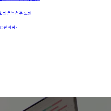
 3호점 충북청주 모텔
t.쎈피씨)