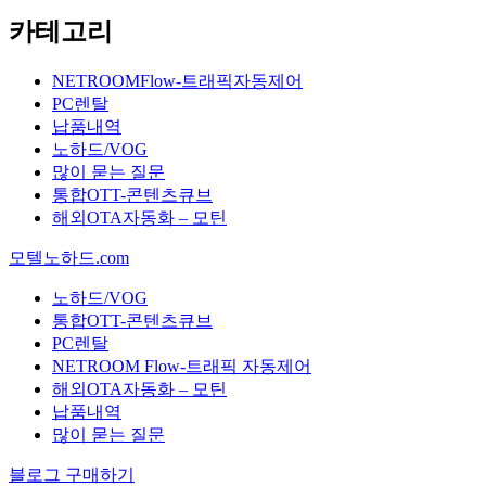
카테고리
NETROOMFlow-트래픽자동제어
PC렌탈
납품내역
노하드/VOG
많이 묻는 질문
통합OTT-콘텐츠큐브
해외OTA자동화 – 모틴
모텔노하드.com
노하드/VOG
통합OTT-콘텐츠큐브
PC렌탈
NETROOM Flow-트래픽 자동제어
해외OTA자동화 – 모틴
납품내역
많이 묻는 질문
블로그 구매하기