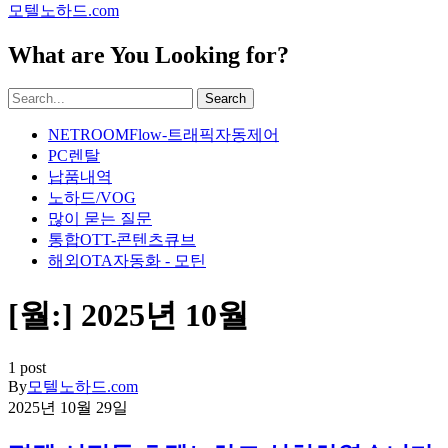
모텔노하드.com
What are You Looking for?
Search
NETROOMFlow-트래픽자동제어
PC렌탈
납품내역
노하드/VOG
많이 묻는 질문
통합OTT-콘텐츠큐브
해외OTA자동화 - 모틴
[월:]
2025년 10월
1 post
By
모텔노하드.com
2025년 10월 29일