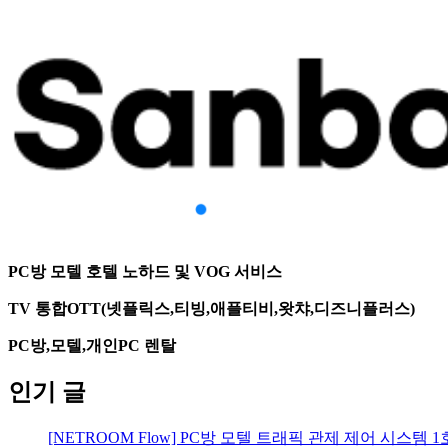
PC방 모텔 호텔 노하드 및 VOG 서비스
TV 통합OTT(넷플릭스,티빙,애플티비,왓챠,디즈니플러스)
PC방,모텔,개인PC 렌탈
인기 글
[NETROOM Flow] PC방 모텔 트래픽 관제 제어 시스템