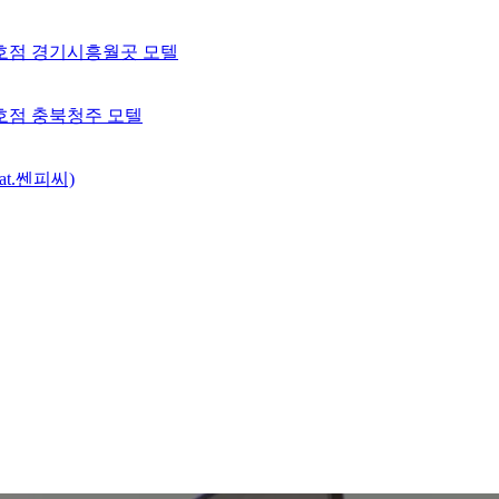
 2호점 경기시흥월곳 모텔
 3호점 충북청주 모텔
t.쎈피씨)