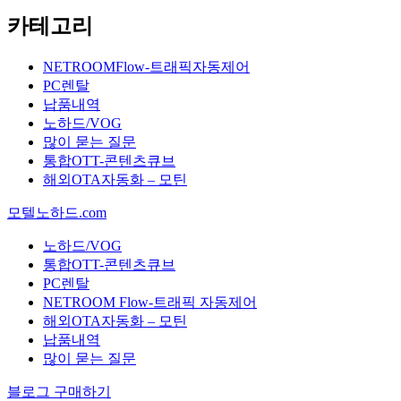
카테고리
NETROOMFlow-트래픽자동제어
PC렌탈
납품내역
노하드/VOG
많이 묻는 질문
통합OTT-콘텐츠큐브
해외OTA자동화 – 모틴
모텔노하드.com
노하드/VOG
통합OTT-콘텐츠큐브
PC렌탈
NETROOM Flow-트래픽 자동제어
해외OTA자동화 – 모틴
납품내역
많이 묻는 질문
블로그 구매하기