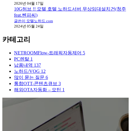
2026년 04월 17일
10G허브 !! 모텔 호텔 노하드서버 무상임대설치건(청주
feat.쎈피씨)
글쓴이 모텔노하드.com
2024년 05월 24일
카테고리
NETROOMFlow-트래픽자동제어
5
PC렌탈
1
납품내역
137
노하드/VOG
12
많이 묻는 질문
6
통합OTT-콘텐츠큐브
3
해외OTA자동화 – 모틴
1