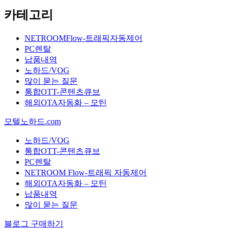
카테고리
NETROOMFlow-트래픽자동제어
PC렌탈
납품내역
노하드/VOG
많이 묻는 질문
통합OTT-콘텐츠큐브
해외OTA자동화 – 모틴
모텔노하드.com
노하드/VOG
통합OTT-콘텐츠큐브
PC렌탈
NETROOM Flow-트래픽 자동제어
해외OTA자동화 – 모틴
납품내역
많이 묻는 질문
블로그 구매하기