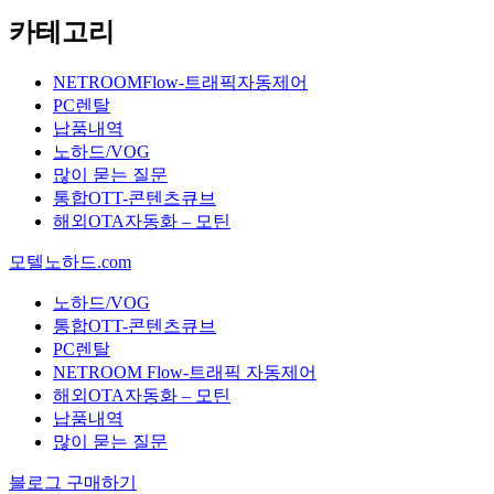
카테고리
NETROOMFlow-트래픽자동제어
PC렌탈
납품내역
노하드/VOG
많이 묻는 질문
통합OTT-콘텐츠큐브
해외OTA자동화 – 모틴
모텔노하드.com
노하드/VOG
통합OTT-콘텐츠큐브
PC렌탈
NETROOM Flow-트래픽 자동제어
해외OTA자동화 – 모틴
납품내역
많이 묻는 질문
블로그 구매하기