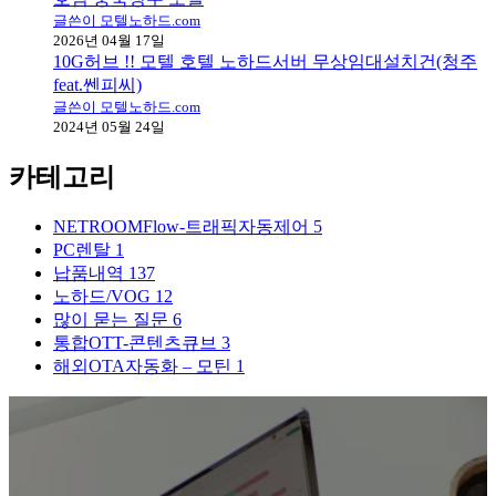
글쓴이 모텔노하드.com
2026년 04월 17일
10G허브 !! 모텔 호텔 노하드서버 무상임대설치건(청주
feat.쎈피씨)
글쓴이 모텔노하드.com
2024년 05월 24일
카테고리
NETROOMFlow-트래픽자동제어
5
PC렌탈
1
납품내역
137
노하드/VOG
12
많이 묻는 질문
6
통합OTT-콘텐츠큐브
3
해외OTA자동화 – 모틴
1