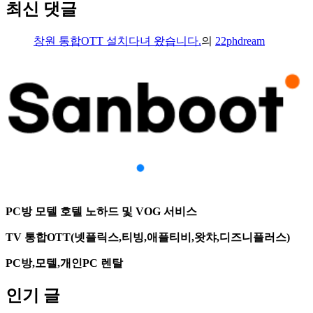
최신 댓글
창원 통합OTT 설치다녀 왔습니다.
의
22phdream
PC방 모텔 호텔 노하드 및 VOG 서비스
TV 통합OTT(넷플릭스,티빙,애플티비,왓챠,디즈니플러스)
PC방,모텔,개인PC 렌탈
인기 글