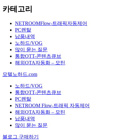
카테고리
NETROOMFlow-트래픽자동제어
PC렌탈
납품내역
노하드/VOG
많이 묻는 질문
통합OTT-콘텐츠큐브
해외OTA자동화 – 모틴
모텔노하드.com
노하드/VOG
통합OTT-콘텐츠큐브
PC렌탈
NETROOM Flow-트래픽 자동제어
해외OTA자동화 – 모틴
납품내역
많이 묻는 질문
블로그 구매하기