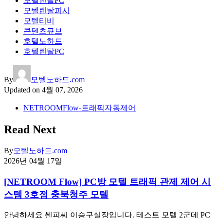
모텔렌탈PC
모텔렌탈피시
모텔티비
콘텐츠큐브
호텔노하드
호텔렌탈PC
By
모텔노하드.com
Updated on
4월 07, 2026
NETROOMFlow-트래픽자동제어
Read Next
By
모텔노하드.com
2026년 04월 17일
[NETROOM Flow] PC방 모텔 트래픽 관제 제어 시
스템 3호점 충북청주 모텔
안녕하세요 쎈피씨 이승구실장입니다. 테스트 모텔 2군데 PC