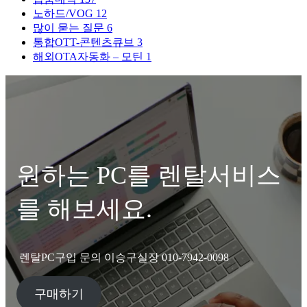
노하드/VOG
12
많이 묻는 질문
6
통합OTT-콘텐츠큐브
3
해외OTA자동화 – 모틴
1
원하는 PC를 렌탈서비스
를 해보세요.
렌탈PC구입 문의 이승구실장 010-7942-0098
구매하기