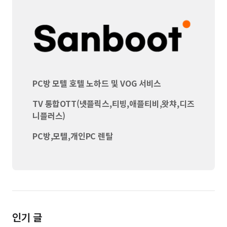
PC방 모텔 호텔 노하드 및 VOG 서비스
TV 통합OTT(넷플릭스,티빙,애플티비,왓챠,디즈
니플러스)
PC방,모텔,개인PC 렌탈
인기 글