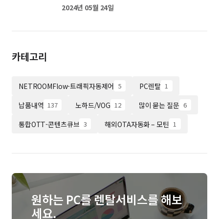
2024년 05월 24일
카테고리
NETROOMFlow-트래픽자동제어
PC렌탈
5
1
납품내역
노하드/VOG
많이 묻는 질문
137
12
6
통합OTT-콘텐츠큐브
해외OTA자동화 – 모틴
3
1
원하는 PC를 렌탈서비스를 해보
세요.