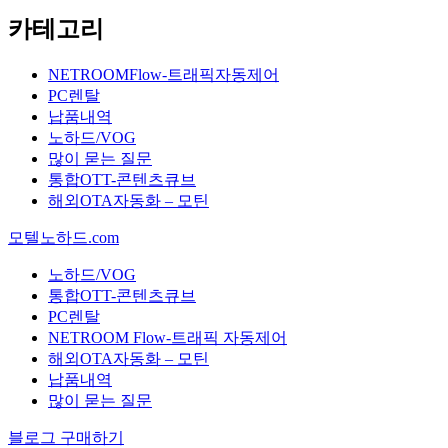
카테고리
NETROOMFlow-트래픽자동제어
PC렌탈
납품내역
노하드/VOG
많이 묻는 질문
통합OTT-콘텐츠큐브
해외OTA자동화 – 모틴
모텔노하드.com
노하드/VOG
통합OTT-콘텐츠큐브
PC렌탈
NETROOM Flow-트래픽 자동제어
해외OTA자동화 – 모틴
납품내역
많이 묻는 질문
블로그 구매하기