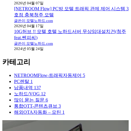
2026년 04월 07일
[NETROOM Flow] PC방 모텔 트래픽 관제 제어 시스템 3
호점 충북청주 모텔
글쓴이 모텔노하드.com
2026년 04월 17일
10G허브 !! 모텔 호텔 노하드서버 무상임대설치건(청주
feat.쎈피씨)
글쓴이 모텔노하드.com
2024년 05월 24일
카테고리
NETROOMFlow-트래픽자동제어
5
PC렌탈
1
납품내역
137
노하드/VOG
12
많이 묻는 질문
6
통합OTT-콘텐츠큐브
3
해외OTA자동화 – 모틴
1