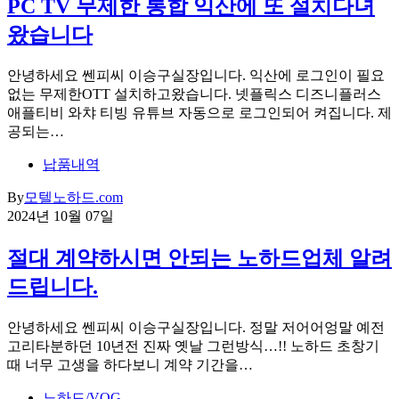
PC TV 무제한 통합 익산에 또 설치다녀
왔습니다
안녕하세요 쎈피씨 이승구실장입니다. 익산에 로그인이 필요
없는 무제한OTT 설치하고왔습니다. 넷플릭스 디즈니플러스
애플티비 와챠 티빙 유튜브 자동으로 로그인되어 켜집니다. 제
공되는…
납품내역
By
모텔노하드.com
2024년 10월 07일
절대 계약하시면 안되는 노하드업체 알려
드립니다.
안녕하세요 쎈피씨 이승구실장입니다. 정말 저어어엉말 예전
고리타분하던 10년전 진짜 옛날 그런방식…!! 노하드 초창기
때 너무 고생을 하다보니 계약 기간을…
노하드/VOG