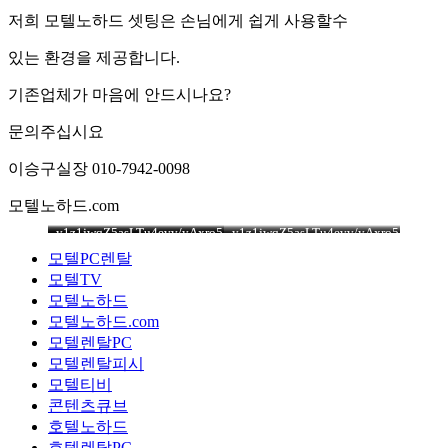
저희 모텔노하드 셋팅은 손님에게 쉽게 사용할수
있는 환경을 제공합니다.
기존업체가 마음에 안드시나요?
문의주십시요
이승구실장 010-7942-0098
모텔노하드.com
y1z1jwqZ5asLTu4evv/yAxro5/atgNqNJQedlbYeYWLB1ikAKzOqdj
y1z1jwqZ5asLTu4evv/yAxro5/atgNqNJQedlbYeYWLB1ikAKzOqdj
y1z1jwqZ5asLTu4evv/yAxro5/atgNqNJQedlbYeYWLB1ikAKzOqd
y1z1jwqZ5asLTu4evv/yAxro5/atg
y1z1jwqZ5asLTu4evv/yAxro5/atg
모텔PC렌탈
모텔TV
모텔노하드
모텔노하드.com
모텔렌탈PC
모텔렌탈피시
모텔티비
콘텐츠큐브
호텔노하드
호텔렌탈PC