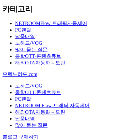
카테고리
NETROOMFlow-트래픽자동제어
PC렌탈
납품내역
노하드/VOG
많이 묻는 질문
통합OTT-콘텐츠큐브
해외OTA자동화 – 모틴
모텔노하드.com
노하드/VOG
통합OTT-콘텐츠큐브
PC렌탈
NETROOM Flow-트래픽 자동제어
해외OTA자동화 – 모틴
납품내역
많이 묻는 질문
블로그 구매하기