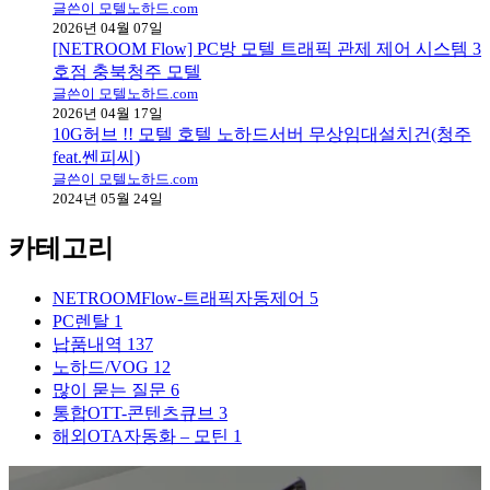
글쓴이 모텔노하드.com
2026년 04월 07일
[NETROOM Flow] PC방 모텔 트래픽 관제 제어 시스템 3
호점 충북청주 모텔
글쓴이 모텔노하드.com
2026년 04월 17일
10G허브 !! 모텔 호텔 노하드서버 무상임대설치건(청주
feat.쎈피씨)
글쓴이 모텔노하드.com
2024년 05월 24일
카테고리
NETROOMFlow-트래픽자동제어
5
PC렌탈
1
납품내역
137
노하드/VOG
12
많이 묻는 질문
6
통합OTT-콘텐츠큐브
3
해외OTA자동화 – 모틴
1