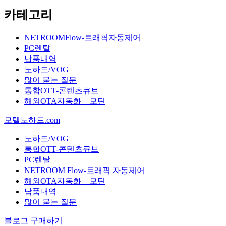
카테고리
NETROOMFlow-트래픽자동제어
PC렌탈
납품내역
노하드/VOG
많이 묻는 질문
통합OTT-콘텐츠큐브
해외OTA자동화 – 모틴
모텔노하드.com
노하드/VOG
통합OTT-콘텐츠큐브
PC렌탈
NETROOM Flow-트래픽 자동제어
해외OTA자동화 – 모틴
납품내역
많이 묻는 질문
블로그 구매하기