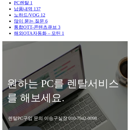
PC렌탈
1
납품내역
137
노하드/VOG
12
많이 묻는 질문
6
통합OTT-콘텐츠큐브
3
해외OTA자동화 – 모틴
1
원하는 PC를 렌탈서비스
를 해보세요.
렌탈PC구입 문의 이승구실장 010-7942-0098