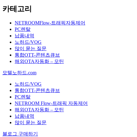
카테고리
NETROOMFlow-트래픽자동제어
PC렌탈
납품내역
노하드/VOG
많이 묻는 질문
통합OTT-콘텐츠큐브
해외OTA자동화 – 모틴
모텔노하드.com
노하드/VOG
통합OTT-콘텐츠큐브
PC렌탈
NETROOM Flow-트래픽 자동제어
해외OTA자동화 – 모틴
납품내역
많이 묻는 질문
블로그 구매하기