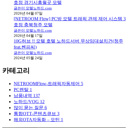
호점 경기시흥월곳 모텔
글쓴이 모텔노하드.com
2026년 04월 07일
[NETROOM Flow] PC방 모텔 트래픽 관제 제어 시스템 3
호점 충북청주 모텔
글쓴이 모텔노하드.com
2026년 04월 17일
10G허브 !! 모텔 호텔 노하드서버 무상임대설치건(청주
feat.쎈피씨)
글쓴이 모텔노하드.com
2024년 05월 24일
카테고리
NETROOMFlow-트래픽자동제어
5
PC렌탈
1
납품내역
137
노하드/VOG
12
많이 묻는 질문
6
통합OTT-콘텐츠큐브
3
해외OTA자동화 – 모틴
1